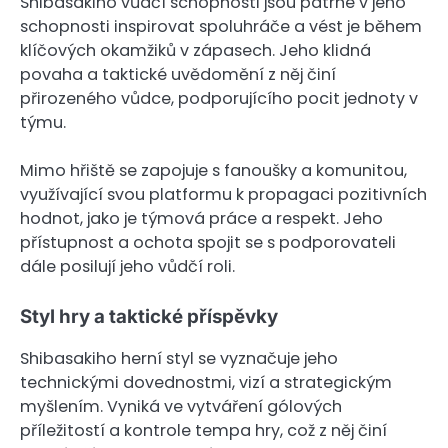
Shibasakiho vůdčí schopnosti jsou patrné v jeho
schopnosti inspirovat spoluhráče a vést je během
klíčových okamžiků v zápasech. Jeho klidná
povaha a taktické uvědomění z něj činí
přirozeného vůdce, podporujícího pocit jednoty v
týmu.
Mimo hřiště se zapojuje s fanoušky a komunitou,
využívající svou platformu k propagaci pozitivních
hodnot, jako je týmová práce a respekt. Jeho
přístupnost a ochota spojit se s podporovateli
dále posilují jeho vůdčí roli.
Styl hry a taktické příspěvky
Shibasakiho herní styl se vyznačuje jeho
technickými dovednostmi, vizí a strategickým
myšlením. Vyniká ve vytváření gólových
příležitostí a kontrole tempa hry, což z něj činí