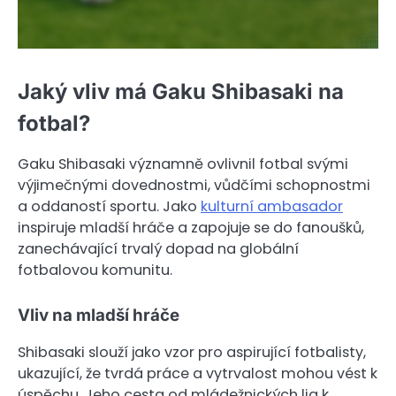
Jaký vliv má Gaku Shibasaki na
fotbal?
Gaku Shibasaki významně ovlivnil fotbal svými
výjimečnými dovednostmi, vůdčími schopnostmi
a oddaností sportu. Jako
kulturní ambasador
inspiruje mladší hráče a zapojuje se do fanoušků,
zanechávající trvalý dopad na globální
fotbalovou komunitu.
Vliv na mladší hráče
Shibasaki slouží jako vzor pro aspirující fotbalisty,
ukazující, že tvrdá práce a vytrvalost mohou vést k
úspěchu. Jeho cesta od mládežnických lig k