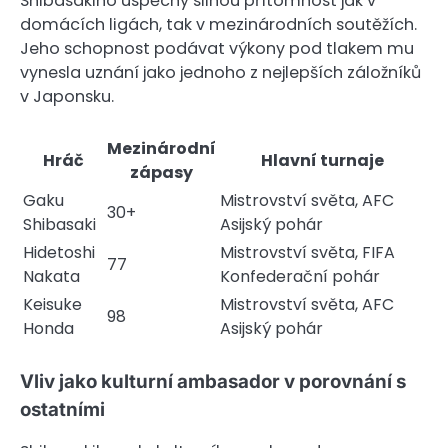
Shibasakiho úspěchy silnou přítomnost jak v
domácích ligách, tak v mezinárodních soutěžích.
Jeho schopnost podávat výkony pod tlakem mu
vynesla uznání jako jednoho z nejlepších záložníků
v Japonsku.
Mezinárodní
Hráč
Hlavní turnaje
zápasy
Gaku
Mistrovství světa, AFC
30+
Shibasaki
Asijský pohár
Hidetoshi
Mistrovství světa, FIFA
77
Nakata
Konfederační pohár
Keisuke
Mistrovství světa, AFC
98
Honda
Asijský pohár
Vliv jako kulturní ambasador v porovnání s
ostatními