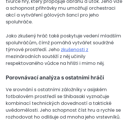
tvůrce hry, který propojuje obranu a útok. Jeho vize
a schopnost přihrávky mu umožňují orchestraci
akcí a vytváření gólových šancí pro jeho
spoluhráče.
Jako zkušený hráč také poskytuje vedení mladším
spoluhráčům, čímž pomáhá vytvářet soudržné
týmové prostředí. Jeho
zkušenosti z
mezinárodních soutěží z něj učinily
respektovaného vůdce na hřišti i mimo něj.
Porovnávací analýza s ostatními hráči
Ve srovnání s ostatními záložníky v asijském
fotbalovém prostředí se Shibasaki vyznačuje
kombinací technických dovedností a taktické
uvědomělosti. Jeho schopnost číst hru a rychle se
rozhodovat ho odlišuje od mnoha jeho vrstevníků.