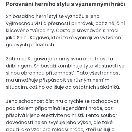
Porovnání herního stylu s významnými hráči
Shibasakiho herní styl se vyznačuje jeho
výjimečnou vizí a přesností přihrávek, což z něj činí
klíčového tvůrce hry. Často je srovnáván s hráči
jako Shinji Kagawa, kteří také vynikají ve vytváření
gólových příležitostí.
Zatímco Kagawa je známý svou obratností a
driblingem, Shibasaki kombinuje tyto vlastnosti se
silnou obrannou přítomností. Tato všestrannost
mu umožňuje přizpůsobit se různým herním
situacím, což ho odlišuje od ostatních záložníků.
Jeho schopnost číst hru a rychle se rozhodovat
pod tlakem připomíná legendární hráče, což
přispívá k jeho efektivitě na hřišti. Tento soubor
dovedností nejen zvyšuje jeho výkon, ale také
slouží jako vzor pro mladší hráče, kteří usilují o