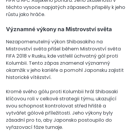
FIFA a AFC Asijského poháru. Jeho zkušenosti v
těchto vysoce napjatých zápasech přispěly k jeho
růstu jako hráče.
Významné výkony na Mistrovství světa
Nezapomenutelný výkon Shibasakiho na
Mistrovství světa přišel během Mistrovství světa
FIFA 2018 v Rusku, kde vstřelil úchvatný gól proti
Kolumbii. Tento zápas znamenal významný
okamžik v jeho kariéře a pomohl Japonsku zajistit
historické vítězství.
Kromě svého gólu proti Kolumbii hrál Shibasaki
klíčovou roli v celkové strategii týmu, ukazující
svou schopnost kontrolovat střed hřiště a
vytvářet gólové příležitosti. Jeho výkony byly
zásadní pro to, aby Japonsko postoupilo do
vyřazovací fáze turnaje.