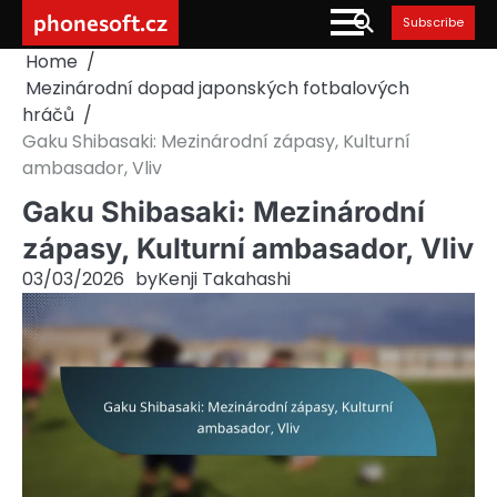
Skip
phonesoft.cz
Subscribe
to
Home
content
Mezinárodní dopad japonských fotbalových
hráčů
Gaku Shibasaki: Mezinárodní zápasy, Kulturní
ambasador, Vliv
Gaku Shibasaki: Mezinárodní
zápasy, Kulturní ambasador, Vliv
03/03/2026
by
Kenji Takahashi