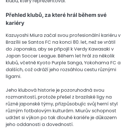
klubu, který reprezentoval.
Přehled klubů, za které hrál během své
kariéry
Kazuyoshi Miura začal svou profesionální kariéru v
Brazílii se Santos FC na konci 80. let, než se vrátil
do Japonska, aby se připojil k Verdy Kawasaki v
Japan Soccer League. Během let hrál za několik
klubů, včetně Kyoto Purple Sanga, Yokohama FC a
dalších, což odráží jeho rozsáhlou cestu různými
ligami.
Jeho klubová historie je pozoruhodná svou
rozmanitostí, protože přešel z brazilské ligy na
různé japonské týmy, přizpůsobujíc svůj herní styl
různým fotbalovým kulturám. Miurův schopnost
udržet si výkon po tak dlouhé kariéře je důkazem
jeho oddanosti a dovedností.