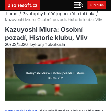
Skip
phonesoft.cz
Subscribe
to
Home
Životopisy hráčů japonského fotbalu
content
Kazuyoshi Miura: Osobní pozadí, Historie klubu, Vliv
Kazuyoshi Miura: Osobní
pozadí, Historie klubu, Vliv
20/02/2026
by
Kenji Takahashi