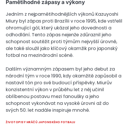
Pamětihodné zápasy a výkony
Jedním z nejpamětihodnějších výkonů Kazuyoshi
Miury byl zápas proti Brazílii v roce 1995, kde vstřelil
ohromující gól, který ukázal jeho dovednosti a
odhodlání. Tento zápas nejenže zdůraznil jeho
schopnost soutěžit proti týmům nejvyšší úrovně,
ale také sloužil jako klíčový okamžik pro japonský
fotbal na mezinárodní scéně.
Dalším významným zápasem byl jeho debut za
národní tým v roce 1990, kdy okamžitě zapůsobil a
nastavil tón pro své budoucí příspěvky. Miurův
konzistentní výkon v průběhu let z něj učinil
oblíbenou postavu mezi fanoušky a jeho
schopnost vykonávat na vysoké úrovni až do
svých 50. let nadále inspiruje mnohé.
ŽIVOTOPISY HRÁČŮ JAPONSKÉHO FOTBALU