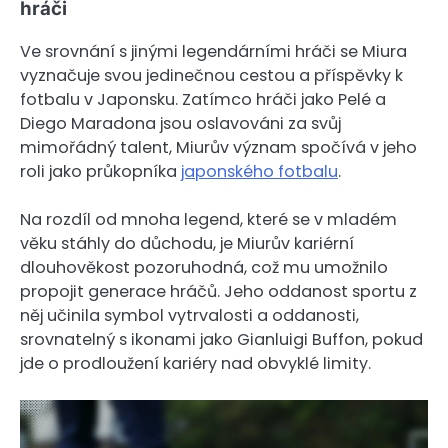
hráči
Ve srovnání s jinými legendárními hráči se Miura
vyznačuje svou jedinečnou cestou a příspěvky k
fotbalu v Japonsku. Zatímco hráči jako Pelé a
Diego Maradona jsou oslavováni za svůj
mimořádný talent, Miurův význam spočívá v jeho
roli jako průkopníka
japonského fotbalu
.
Na rozdíl od mnoha legend, které se v mladém
věku stáhly do důchodu, je Miurův kariérní
dlouhověkost pozoruhodná, což mu umožnilo
propojit generace hráčů. Jeho oddanost sportu z
něj učinila symbol vytrvalosti a oddanosti,
srovnatelný s ikonami jako Gianluigi Buffon, pokud
jde o prodloužení kariéry nad obvyklé limity.