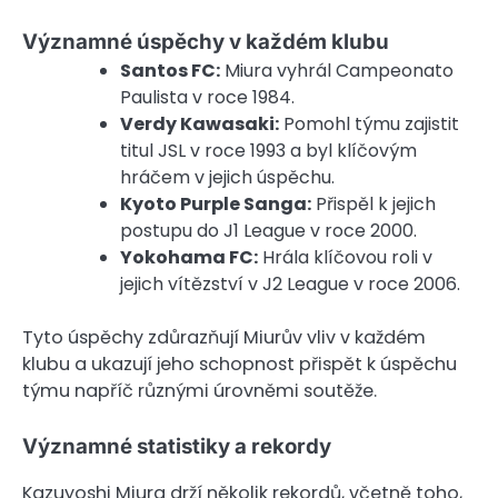
Významné úspěchy v každém klubu
Santos FC:
Miura vyhrál Campeonato
Paulista v roce 1984.
Verdy Kawasaki:
Pomohl týmu zajistit
titul JSL v roce 1993 a byl klíčovým
hráčem v jejich úspěchu.
Kyoto Purple Sanga:
Přispěl k jejich
postupu do J1 League v roce 2000.
Yokohama FC:
Hrála klíčovou roli v
jejich vítězství v J2 League v roce 2006.
Tyto úspěchy zdůrazňují Miurův vliv v každém
klubu a ukazují jeho schopnost přispět k úspěchu
týmu napříč různými úrovněmi soutěže.
Významné statistiky a rekordy
Kazuyoshi Miura drží několik rekordů, včetně toho,