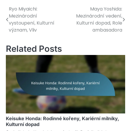
Ryo Miyaichi:
Maya Yoshida:
Post
Mezinárodní
Mezinárodní vedení,
navigation
vystoupení, Kulturní
Kulturní dopad, Role
význam, Vliv
ambasadora
Related Posts
Keisuke Honda: Rodinné kořeny, Kariérní milníky,
Kulturní dopad