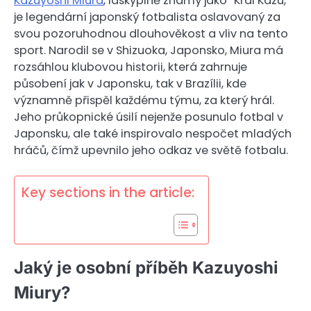
Kazuyoshi Miura
, láskyplně známý jako “Král Kazu,”
je legendární japonský fotbalista oslavovaný za
svou pozoruhodnou dlouhověkost a vliv na tento
sport. Narodil se v Shizuoka, Japonsko, Miura má
rozsáhlou klubovou historii, která zahrnuje
působení jak v Japonsku, tak v Brazílii, kde
významně přispěl každému týmu, za který hrál.
Jeho průkopnické úsilí nejenže posunulo fotbal v
Japonsku, ale také inspirovalo nespočet mladých
hráčů, čímž upevnilo jeho odkaz ve světě fotbalu.
Key sections in the article:
Jaký je osobní příběh Kazuyoshi
Miury?