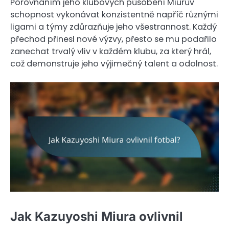
Porovnáním jeho klubových působení Miurův
schopnost vykonávat konzistentně napříč různými
ligami a týmy zdůrazňuje jeho všestrannost. Každý
přechod přinesl nové výzvy, přesto se mu podařilo
zanechat trvalý vliv v každém klubu, za který hrál,
což demonstruje jeho výjimečný talent a odolnost.
Jak Kazuyoshi Miura ovlivnil