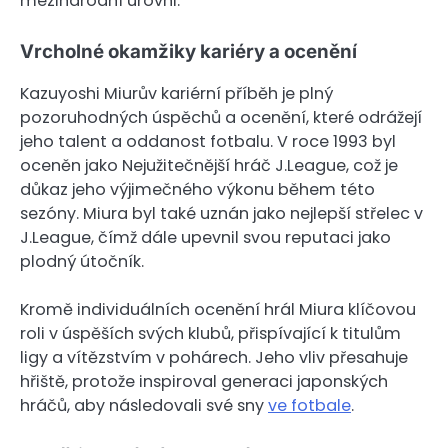
mezinárodní úrovni.
Vrcholné okamžiky kariéry a ocenění
Kazuyoshi Miurův kariérní příběh je plný
pozoruhodných úspěchů a ocenění, které odrážejí
jeho talent a oddanost fotbalu. V roce 1993 byl
oceněn jako Nejužitečnější hráč J.League, což je
důkaz jeho výjimečného výkonu během této
sezóny. Miura byl také uznán jako nejlepší střelec v
J.League, čímž dále upevnil svou reputaci jako
plodný útočník.
Kromě individuálních ocenění hrál Miura klíčovou
roli v úspěších svých klubů, přispívající k titulům
ligy a vítězstvím v pohárech. Jeho vliv přesahuje
hřiště, protože inspiroval generaci japonských
hráčů, aby následovali své sny
ve fotbale
.