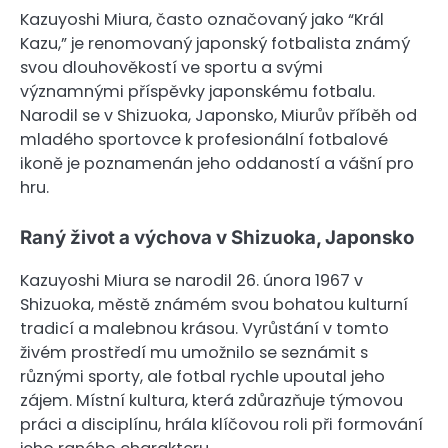
Kazuyoshi Miura, často označovaný jako “Král
Kazu,” je renomovaný japonský fotbalista známý
svou dlouhověkostí ve sportu a svými
významnými příspěvky japonskému fotbalu.
Narodil se v Shizuoka, Japonsko, Miurův příběh od
mladého sportovce k profesionální fotbalové
ikoně je poznamenán jeho oddaností a vášní pro
hru.
Raný život a výchova v Shizuoka, Japonsko
Kazuyoshi Miura se narodil 26. února 1967 v
Shizuoka, městě známém svou bohatou kulturní
tradicí a malebnou krásou. Vyrůstání v tomto
živém prostředí mu umožnilo se seznámit s
různými sporty, ale fotbal rychle upoutal jeho
zájem. Místní kultura, která zdůrazňuje týmovou
práci a disciplínu, hrála klíčovou roli při formování