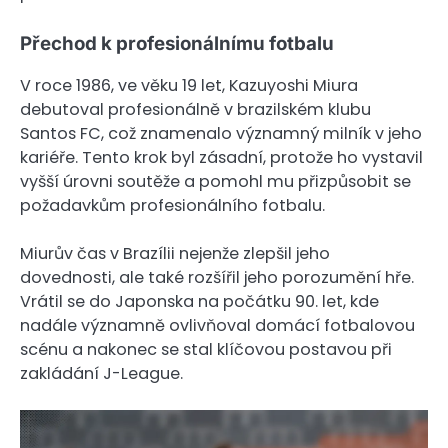
Přechod k profesionálnímu fotbalu
V roce 1986, ve věku 19 let, Kazuyoshi Miura
debutoval profesionálně v brazilském klubu
Santos FC, což znamenalo významný milník v jeho
kariéře. Tento krok byl zásadní, protože ho vystavil
vyšší úrovni soutěže a pomohl mu přizpůsobit se
požadavkům profesionálního fotbalu.
Miurův čas v Brazílii nejenže zlepšil jeho
dovednosti, ale také rozšířil jeho porozumění hře.
Vrátil se do Japonska na počátku 90. let, kde
nadále významně ovlivňoval domácí fotbalovou
scénu a nakonec se stal klíčovou postavou při
zakládání J-League.