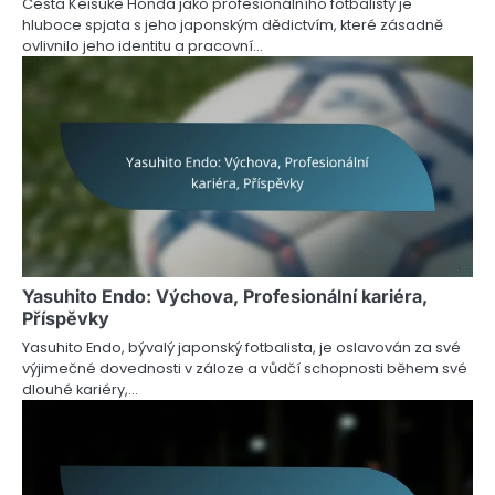
Cesta Keisuke Honda jako profesionálního fotbalisty je
hluboce spjata s jeho japonským dědictvím, které zásadně
ovlivnilo jeho identitu a pracovní…
Yasuhito Endo: Výchova, Profesionální kariéra,
Příspěvky
Yasuhito Endo, bývalý japonský fotbalista, je oslavován za své
výjimečné dovednosti v záloze a vůdčí schopnosti během své
dlouhé kariéry,…