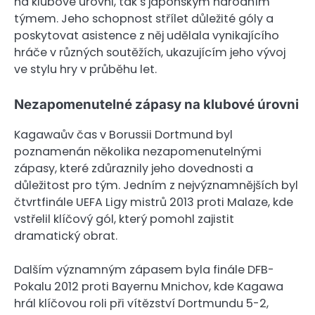
na klubové úrovni, tak s japonským národním
týmem. Jeho schopnost střílet důležité góly a
poskytovat asistence z něj udělala vynikajícího
hráče v různých soutěžích, ukazujícím jeho vývoj
ve stylu hry v průběhu let.
Nezapomenutelné zápasy na klubové úrovni
Kagawaův čas v Borussii Dortmund byl
poznamenán několika nezapomenutelnými
zápasy, které zdůraznily jeho dovednosti a
důležitost pro tým. Jedním z nejvýznamnějších byl
čtvrtfinále UEFA Ligy mistrů 2013 proti Malaze, kde
vstřelil klíčový gól, který pomohl zajistit
dramatický obrat.
Dalším významným zápasem byla finále DFB-
Pokalu 2012 proti Bayernu Mnichov, kde Kagawa
hrál klíčovou roli při vítězství Dortmundu 5-2,