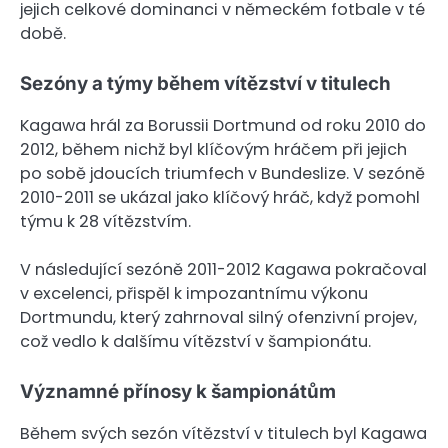
jejich celkové dominanci v německém fotbale v té
době.
Sezóny a týmy během vítězství v titulech
Kagawa hrál za Borussii Dortmund od roku 2010 do
2012, během nichž byl klíčovým hráčem při jejich
po sobě jdoucích triumfech v Bundeslize. V sezóně
2010-2011 se ukázal jako klíčový hráč, když pomohl
týmu k 28 vítězstvím.
V následující sezóně 2011-2012 Kagawa pokračoval
v excelenci, přispěl k impozantnímu výkonu
Dortmundu, který zahrnoval silný ofenzivní projev,
což vedlo k dalšímu vítězství v šampionátu.
Významné přínosy k šampionátům
Během svých sezón vítězství v titulech byl Kagawa