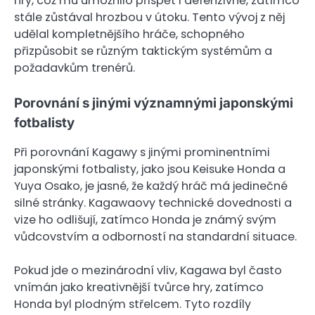
hry, což mu umožnilo přispět i defenzivně, zatímco
stále zůstával hrozbou v útoku. Tento vývoj z něj
udělal kompletnějšího hráče, schopného
přizpůsobit se různým taktickým systémům a
požadavkům trenérů.
Porovnání s jinými významnými japonskými
fotbalisty
Při porovnání Kagawy s jinými prominentními
japonskými fotbalisty, jako jsou Keisuke Honda a
Yuya Osako, je jasné, že každý hráč má jedinečné
silné stránky. Kagawaovy technické dovednosti a
vize ho odlišují, zatímco Honda je známý svým
vůdcovstvím a odborností na standardní situace.
Pokud jde o mezinárodní vliv, Kagawa byl často
vnímán jako kreativnější tvůrce hry, zatímco
Honda byl plodným střelcem. Tyto rozdíly