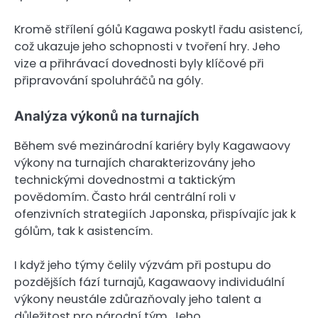
Kromě střílení gólů Kagawa poskytl řadu asistencí,
což ukazuje jeho schopnosti v tvoření hry. Jeho
vize a přihrávací dovednosti byly klíčové při
připravování spoluhráčů na góly.
Analýza výkonů na turnajích
Během své mezinárodní kariéry byly Kagawaovy
výkony na turnajích charakterizovány jeho
technickými dovednostmi a taktickým
povědomím. Často hrál centrální roli v
ofenzivních strategiích Japonska, přispívajíc jak k
gólům, tak k asistencím.
I když jeho týmy čelily výzvám při postupu do
pozdějších fází turnajů, Kagawaovy individuální
výkony neustále zdůrazňovaly jeho talent a
důležitost pro národní tým. Jeho