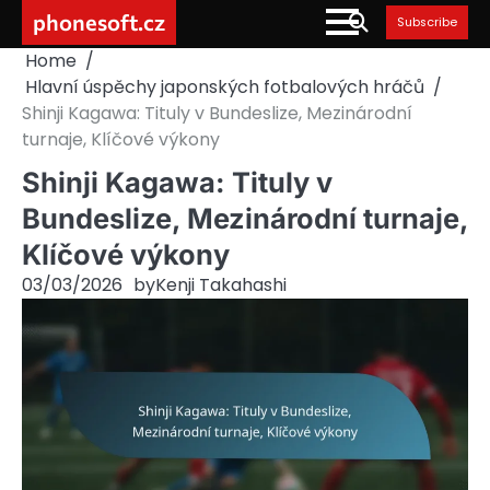
Skip
phonesoft.cz
Subscribe
to
Home
content
Hlavní úspěchy japonských fotbalových hráčů
Shinji Kagawa: Tituly v Bundeslize, Mezinárodní
turnaje, Klíčové výkony
Shinji Kagawa: Tituly v
Bundeslize, Mezinárodní turnaje,
Klíčové výkony
03/03/2026
by
Kenji Takahashi