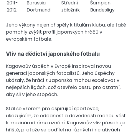
2011-
Borussia
Střední
Šampion
2012
Dortmund
záložník
Bundesligy
Jeho výkony nejen přispěly k titulům klubu, ale také
pomohly zvýšit profil japonských hráčů v
evropském fotbale.
Vliv na dědictví japonského fotbalu
Kagawaův úspěch v Evropě inspiroval novou
generaci japonských fotbalistů. Jeho úspěchy
ukázaly, že hráči z Japonska mohou excelovat v
nejlepších ligách, což otevřelo cestu pro ostatní,
aby šli v jeho stopách.
Stal se vzorem pro aspirující sportovce,
ukazujícím, že oddanost a dovednosti mohou vést
k mezinárodnímu uznání. Kagawaův vliv přesahuje
hřiště, protože se podílel na různých iniciativách