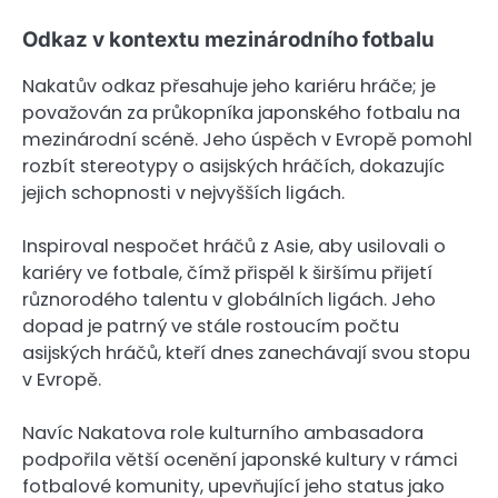
Odkaz v kontextu mezinárodního fotbalu
Nakatův odkaz přesahuje jeho kariéru hráče; je
považován za průkopníka japonského fotbalu na
mezinárodní scéně. Jeho úspěch v Evropě pomohl
rozbít stereotypy o asijských hráčích, dokazujíc
jejich schopnosti v nejvyšších ligách.
Inspiroval nespočet hráčů z Asie, aby usilovali o
kariéry ve fotbale, čímž přispěl k širšímu přijetí
různorodého talentu v globálních ligách. Jeho
dopad je patrný ve stále rostoucím počtu
asijských hráčů, kteří dnes zanechávají svou stopu
v Evropě.
Navíc Nakatova role kulturního ambasadora
podpořila větší ocenění japonské kultury v rámci
fotbalové komunity, upevňující jeho status jako