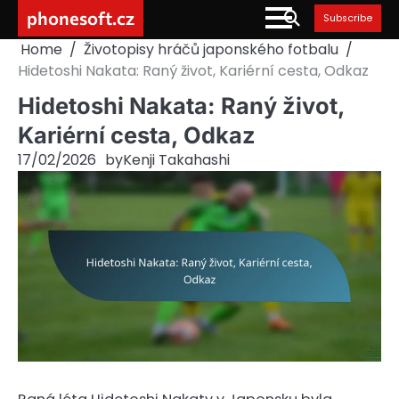
Skip
phonesoft.cz
Subscribe
to
Home
Životopisy hráčů japonského fotbalu
content
Hidetoshi Nakata: Raný život, Kariérní cesta, Odkaz
Hidetoshi Nakata: Raný život,
Kariérní cesta, Odkaz
17/02/2026
by
Kenji Takahashi