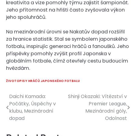
kreativita a vize pomohly týmu zajistit šampionát.
Jeho přítomnost na hřišti často zvyšovala výkon
jeho spoluhráčů.
Na mezinárodní úrovni se Nakatův dopad rozšířil
za hranice statistik. Stal se symbolem japonského
fotbalu, inspirujíc generaci hráčů a fanoušků. Jeho
příspěvky pomohly zvýšit profil Japonska v
globálním fotbale, čímž otevřely cestu budoucím
hvězdám.
ŽIVOTOPISY HRÁČŮ JAPONSKÉHO FOTBALU
Daichi Kamada:
Shinji Okazaki: Vítězství v
Post
Počátky, Úspěchy v
Premier League,
navigation
klubu, Mezinárodní
Mezinárodní góly,
dopad
Odolnost