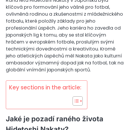
Raná léta Hidetoshi Nakaty v Japonsku byla
klíčová pro formování jeho vášně pro fotbal,
ovlivněná rodinou a zkušenostmi z mládežnického
fotbalu, které položily základy pro jeho
profesionální úspěch. Jeho kariéra ho zavedla od
japonských lig k tomu, aby se stal klíčovým
hráčem v evropském fotbale, proslulým svými
technickými dovednostmi a kreativitou. Kromě
jeho atletických úspěchů měl Nakata jako kulturní
ambasador významný dopad jak na fotbal, tak na
globální vnímání japonských sportů.
Key sections in the article:
Jaké je pozadí raného života
Hidetoshi Nakaty?