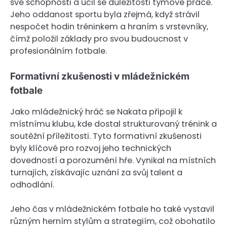
své schopnosti a učil se důležitosti týmové práce.
Jeho oddanost sportu byla zřejmá, když strávil
nespočet hodin tréninkem a hraním s vrstevníky,
čímž položil základy pro svou budoucnost v
profesionálním fotbale.
Formativní zkušenosti v mládežnickém
fotbale
Jako mládežnický hráč se Nakata připojil k
místnímu klubu, kde dostal strukturovaný trénink a
soutěžní příležitosti. Tyto formativní zkušenosti
byly klíčové pro rozvoj jeho technických
dovedností a porozumění hře. Vynikal na místních
turnajích, získávajíc uznání za svůj talent a
odhodlání.
Jeho čas v mládežnickém fotbale ho také vystavil
různým herním stylům a strategiím, což obohatilo