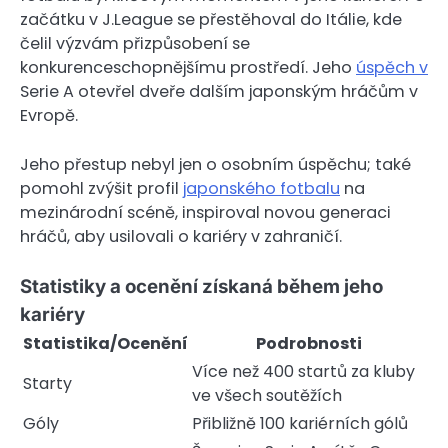
začátku v J.League se přestěhoval do Itálie, kde
čelil výzvám přizpůsobení se
konkurenceschopnějšímu prostředí. Jeho
úspěch v
Serie A otevřel dveře dalším japonským hráčům v
Evropě.
Jeho přestup nebyl jen o osobním úspěchu; také
pomohl zvýšit profil
japonského fotbalu
na
mezinárodní scéně, inspiroval novou generaci
hráčů, aby usilovali o kariéry v zahraničí.
Statistiky a ocenění získaná během jeho
kariéry
Statistika/Ocenění
Podrobnosti
Více než 400 startů za kluby
Starty
ve všech soutěžích
Góly
Přibližně 100 kariérních gólů