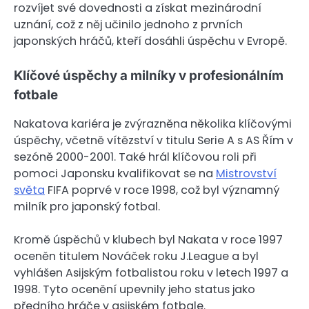
rozvíjet své dovednosti a získat mezinárodní
uznání, což z něj učinilo jednoho z prvních
japonských hráčů, kteří dosáhli úspěchu v Evropě.
Klíčové úspěchy a milníky v profesionálním
fotbale
Nakatova kariéra je zvýrazněna několika klíčovými
úspěchy, včetně vítězství v titulu Serie A s AS Řím v
sezóně 2000-2001. Také hrál klíčovou roli při
pomoci Japonsku kvalifikovat se na
Mistrovství
světa
FIFA poprvé v roce 1998, což byl významný
milník pro japonský fotbal.
Kromě úspěchů v klubech byl Nakata v roce 1997
oceněn titulem Nováček roku J.League a byl
vyhlášen Asijským fotbalistou roku v letech 1997 a
1998. Tyto ocenění upevnily jeho status jako
předního hráče v asijském fotbale.