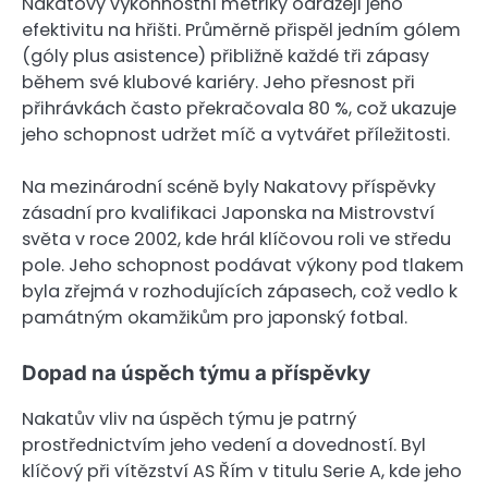
Nakatovy výkonnostní metriky odrážejí jeho
efektivitu na hřišti. Průměrně přispěl jedním gólem
(góly plus asistence) přibližně každé tři zápasy
během své klubové kariéry. Jeho přesnost při
přihrávkách často překračovala 80 %, což ukazuje
jeho schopnost udržet míč a vytvářet příležitosti.
Na mezinárodní scéně byly Nakatovy příspěvky
zásadní pro kvalifikaci Japonska na Mistrovství
světa v roce 2002, kde hrál klíčovou roli ve středu
pole. Jeho schopnost podávat výkony pod tlakem
byla zřejmá v rozhodujících zápasech, což vedlo k
památným okamžikům pro japonský fotbal.
Dopad na úspěch týmu a příspěvky
Nakatův vliv na úspěch týmu je patrný
prostřednictvím jeho vedení a dovedností. Byl
klíčový při vítězství AS Řím v titulu Serie A, kde jeho