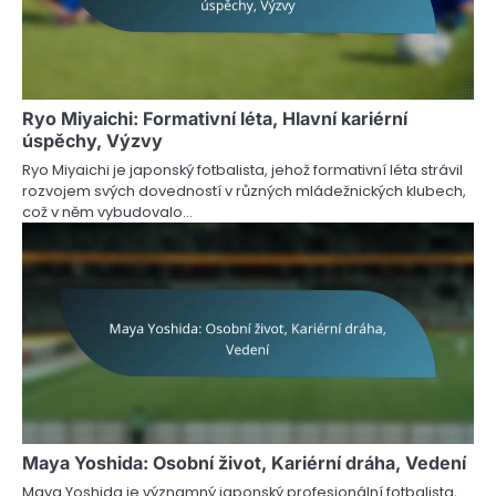
Ryo Miyaichi: Formativní léta, Hlavní kariérní
úspěchy, Výzvy
Ryo Miyaichi je japonský fotbalista, jehož formativní léta strávil
rozvojem svých dovedností v různých mládežnických klubech,
což v něm vybudovalo…
Maya Yoshida: Osobní život, Kariérní dráha, Vedení
Maya Yoshida je významný japonský profesionální fotbalista,