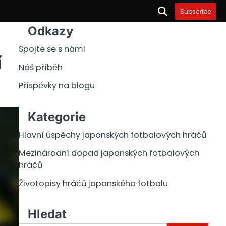
Subscribe
Odkazy
Spojte se s námi
í
Náš příběh
Příspěvky na blogu
Kategorie
Hlavní úspěchy japonských fotbalových hráčů
Mezinárodní dopad japonských fotbalových
hráčů
Životopisy hráčů japonského fotbalu
Hledat