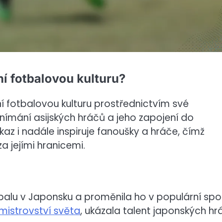
ní fotbalovou kulturu?
 fotbalovou kulturu prostřednictvím své
nímání asijských hráčů a jeho zapojení do
z i nadále inspiruje fanoušky a hráče, čímž
a jejími hranicemi.
alu v Japonsku a proměnila ho v populární spor
mistrovství světa
, ukázala talent japonských hr