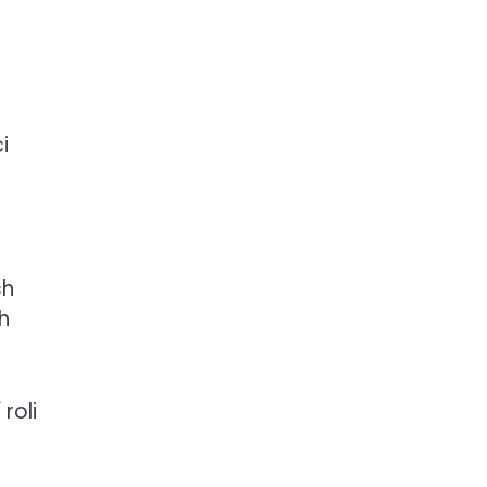
i
ch
h
roli