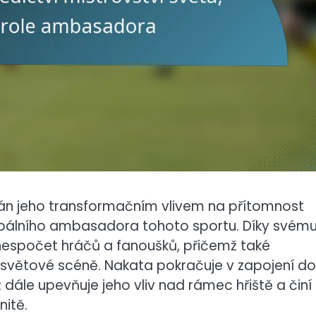
ván jeho transformačním vlivem na přítomnost
lobálního ambasadora tohoto sportu. Díky svém
nespočet hráčů a fanoušků, přičemž také
a světové scéně. Nakata pokračuje v zapojení do
ž dále upevňuje jeho vliv nad rámec hřiště a činí
nitě.