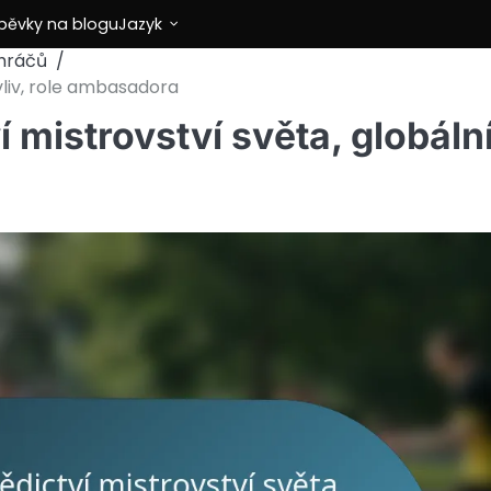
spěvky na blogu
Jazyk
hráčů
vliv, role ambasadora
 mistrovství světa, globáln