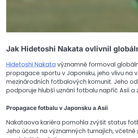
Jak Hidetoshi Nakata ovlivnil globál
Hidetoshi Nakata
významně formoval globální
propagace sportu v Japonsku, jeho vlivu na v
mezinárodních fotbalových komunit. Jeho odka
podporuje hlubší uznání fotbalu napříč Asií a z
Propagace fotbalu v Japonsku a Asii
Nakataova kariéra pomohla zvýšit status fotb
Jeho účast na významných turnajích, včetně