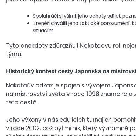
Spoluhráči si všimli jeho ochoty sdílet poz
Trenéři chválili jeho taktické porozumění,
situacím.
Tyto anekdoty zdůrazňují Nakataovu roli neje
týmu.
Historický kontext cesty Japonska na mistrovst
Nakataův odkaz je spojen s vývojem Japonska 
na mistrovství světa v roce 1998 znamenala 
této cestě.
Jeho výkony v následujících turnajích pomoh
v roce 2002, což byl milník, který významně 