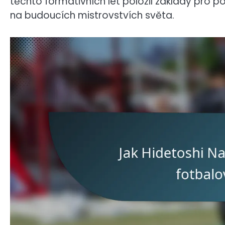
těchto formativních let položil základy pro
na budoucích mistrovstvích světa.