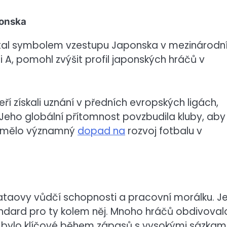
ponska
e stal symbolem vzestupu Japonska v mezinárod
i A, pomohl zvýšit profil japonských hráčů v
eří získali uznání v předních evropských ligách,
Jeho globální přítomnost povzbudila kluby, aby
ož mělo významný
dopad na
rozvoj fotbalu v
kataovy vůdčí schopnosti a pracovní morálku. J
andard pro ty kolem něj. Mnoho hráčů obdivoval
ž bylo klíčové během zápasů s vysokými sázkami