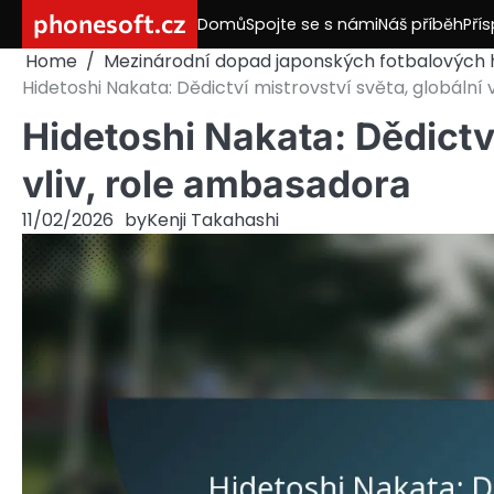
Skip
phonesoft.cz
Domů
Spojte se s námi
Náš příběh
Pří
to
Home
Mezinárodní dopad japonských fotbalových 
content
Hidetoshi Nakata: Dědictví mistrovství světa, globální 
Hidetoshi Nakata: Dědictví
vliv, role ambasadora
11/02/2026
by
Kenji Takahashi