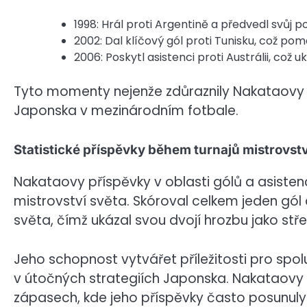
1998: Hrál proti Argentině a předvedl svůj p
2002: Dal klíčový gól proti Tunisku, což po
2006: Poskytl asistenci proti Austrálii, což 
Tyto momenty nejenže zdůraznily Nakataovy do
Japonska v mezinárodním fotbale.
Statistické příspěvky během turnajů mistrovstv
Nakataovy příspěvky v oblasti gólů a asisten
mistrovství světa. Skóroval celkem jeden gól 
světa, čímž ukázal svou dvojí hrozbu jako stře
Jeho schopnost vytvářet příležitosti pro spolu
v útočných strategiích Japonska. Nakataovy st
zápasech, kde jeho příspěvky často posunu