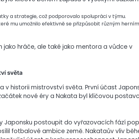
natky a strategie, což podporovalo spolupráci v týmu.
 které mu umožnilo efektivně se přizpůsobit různým herní
n jako hráče, ale také jako mentora a vůdce v
ví světa
v historii mistrovství světa. První účast Japon
začátek nové éry a Nakata byl klíčovou postav
ly Japonsku postoupit do vyřazovacích fází po
posílil fotbalové ambice země. Nakataův vliv bě