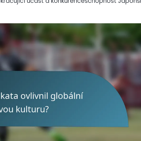
 pokračující účast a konkurenceschopnost Japons