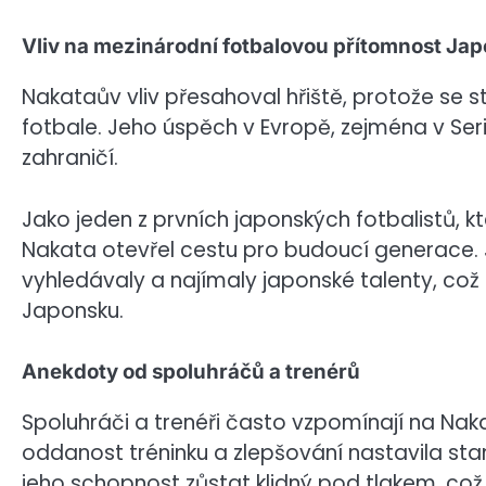
Vliv na mezinárodní fotbalovou přítomnost Ja
Nakataův vliv přesahoval hřiště, protože s
fotbale. Jeho úspěch v Evropě, zejména v Seri
zahraničí.
Jako jeden z prvních japonských fotbalistů, kt
Nakata otevřel cestu pro budoucí generace. 
vyhledávaly a najímaly japonské talenty, c
Japonsku.
Anekdoty od spoluhráčů a trenérů
Spoluhráči a trenéři často vzpomínají na Na
oddanost tréninku a zlepšování nastavila st
jeho schopnost zůstat klidný pod tlakem, co