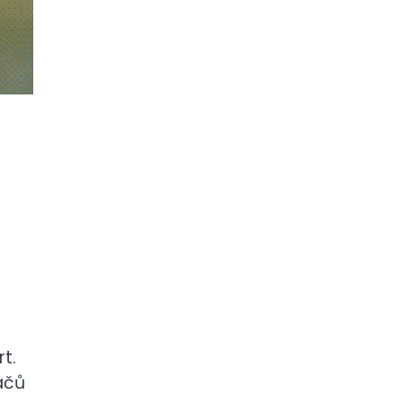
t.
áčů