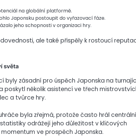
otenciál na globální platformě.
mohlo Japonsku postoupit do vyřazovací fáze.
ukázalo jeho schopnosti v organizaci hry.
vednosti, ale také přispěly k rostoucí reputac
í světa
cí byly zásadní pro úspěch Japonska na turnají
a poskytl několik asistencí ve třech mistrovstvíc
lec a tvůrce hry.
hráče byla zřejmá, protože často hrál centrální 
atistiky odrážejí jeho důležitost v klíčových
ly momentum ve prospěch Japonska.